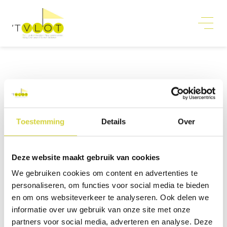
Scholengroep
Toestemming
Details
Over
Als school maken wij deel uit van de
scholengroep Sint-Rembert.
Deze website maakt gebruik van cookies
Meer info over de scholengroep vind je
We gebruiken cookies om content en advertenties te
op
www.sint-rembert.be
.
personaliseren, om functies voor social media te bieden
en om ons websiteverkeer te analyseren. Ook delen we
informatie over uw gebruik van onze site met onze
partners voor social media, adverteren en analyse. Deze