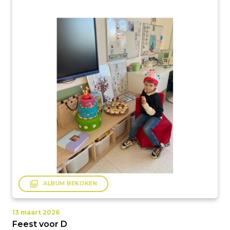
filter
ALBUM BEKIJKEN
13 maart 2026
Feest voor D