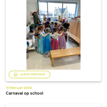
filter
ALBUM BEKIJKEN
13 februari 2026
Carnaval op school