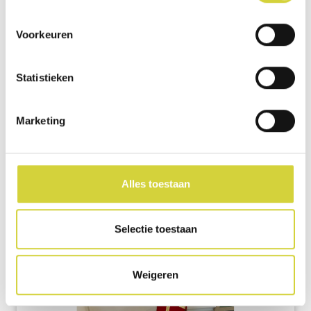
Voorkeuren
Statistieken
Marketing
filter
ALBUM BEKIJKEN
06 december 2025
Alles toestaan
Sint op school
Selectie toestaan
Weigeren