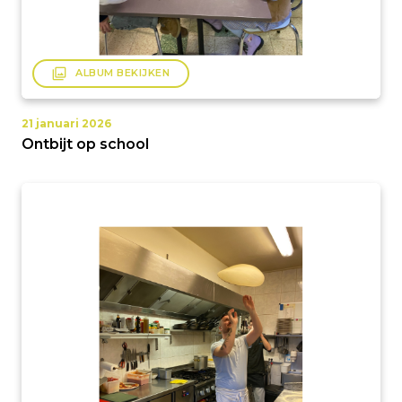
filter
ALBUM BEKIJKEN
21 januari 2026
Ontbijt op school