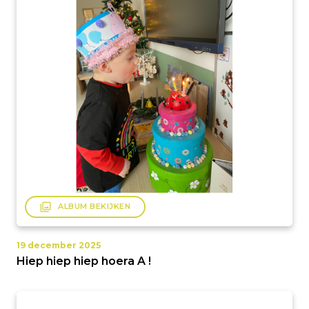
filter
ALBUM BEKIJKEN
19 december 2025
Hiep hiep hiep hoera A !