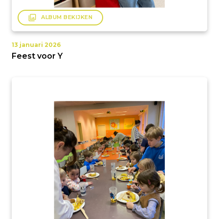
filter
ALBUM BEKIJKEN
13 januari 2026
Feest voor Y